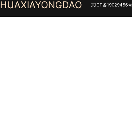
HUAXIAYONGDAO
京ICP备19029456号