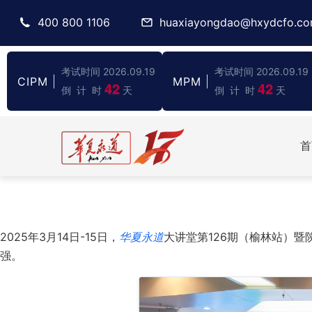
400 800 1106
huaxiayongdao@hxydcfo.c
考试时间 2026.09.19
考试时间 2026.09.19
CIPM
MPM
42
42
倒 计 时
天
倒 计 时
天
首
2025年3月14日-15日，
华夏永道
大讲堂第126期（榆林站）
强。